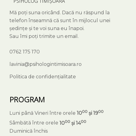
PSIHOLOG TIMIȘOARA
Mă poți suna oricând. Dacă nu răspund la
telefon înseamnă că sunt în mijlocul unei
ședințe și te voi suna eu înapoi.
Sau îmi poți trimite un email.
0762 175 170
lavinia@psihologintimisoara.ro
Politica de confidențialitate
PROGRAM
00
00
Luni până Vineri între orele
10
și 19
00
00
Sâmbătă între orele
10
și 14
Duminică închis