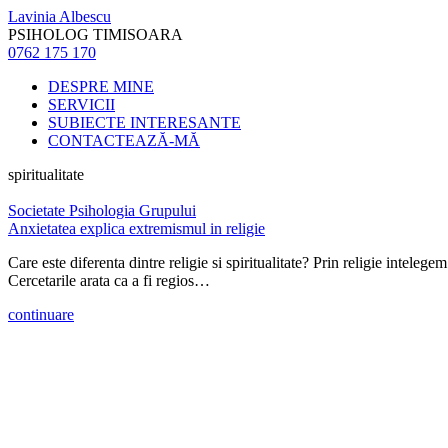
Lavinia Albescu
PSIHOLOG TIMISOARA
0762 175 170
DESPRE MINE
SERVICII
SUBIECTE INTERESANTE
CONTACTEAZĂ-MĂ
spiritualitate
Societate Psihologia Grupului
Anxietatea explica extremismul in religie
Care este diferenta dintre religie si spiritualitate? Prin religie intelegem
Cercetarile arata ca a fi regios…
continuare