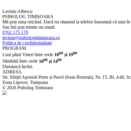
Lavinia Albescu
PSIHOLOG TIMIȘOARA
Mă poți suna oricând. Dacă nu răspund la telefon înseamnă că sunt în m
Sau îmi poți trimite un email.
0762 175 170
lavinia@psihologintimisoara.ro
Politica de confidențialitate
PROGRAM
00
00
Luni până Vineri între orele
10
și 19
00
00
Sâmbătă între orele
10
și 14
Duminică închis
ADRESA
Str. Sfinții Apostoli Petru și Pavel (fosta Borzești), Nr. 15, Bl. A40, Sc
Zona Lipovei, Timișoara
© 2026 Psiholog Timisoara