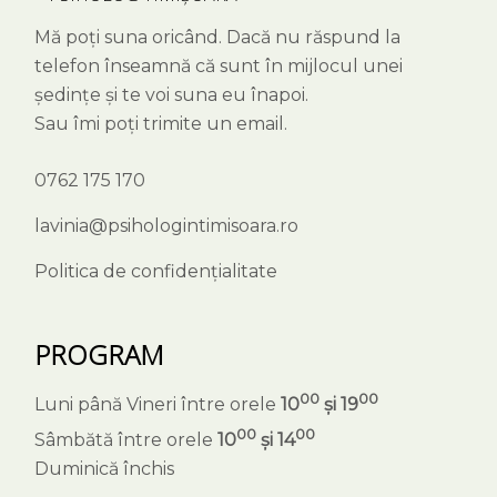
Mă poți suna oricând. Dacă nu răspund la
telefon înseamnă că sunt în mijlocul unei
ședințe și te voi suna eu înapoi.
Sau îmi poți trimite un email.
0762 175 170
lavinia@psihologintimisoara.ro
Politica de confidențialitate
PROGRAM
00
00
Luni până Vineri între orele
10
și 19
00
00
Sâmbătă între orele
10
și 14
Duminică închis